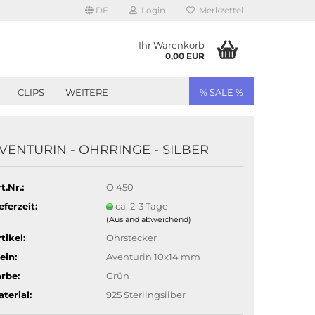
DE
Login
Merkzettel
Ihr Warenkorb
0,00 EUR
CLIPS
WEITERE
% SALE %
VENTURIN - OHRRINGE - SILBER
t.Nr.:
O 450
eferzeit:
ca. 2-3 Tage
(Ausland abweichend)
tikel:
Ohrstecker
ein:
Aventurin 10x14 mm
rbe:
Grün
terial:
925 Sterlingsilber