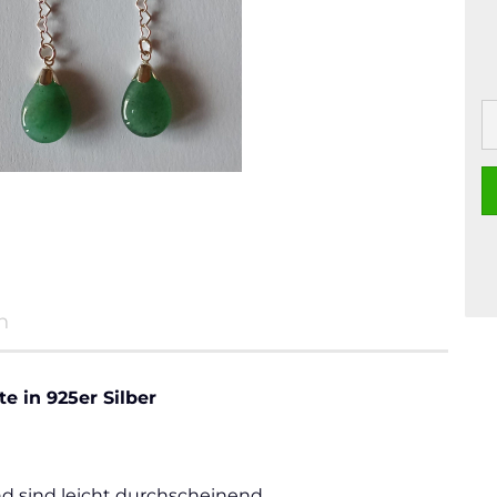
n
e in 925er Silber
d sind leicht durchscheinend.