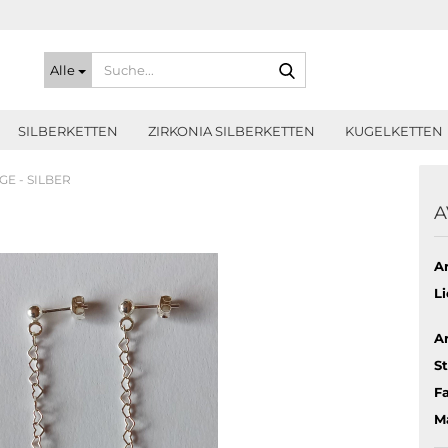
Suche...
Alle
SILBERKETTEN
ZIRKONIA SILBERKETTEN
KUGELKETTEN
E - SILBER
A
Ar
Li
Ar
St
Fa
Ma