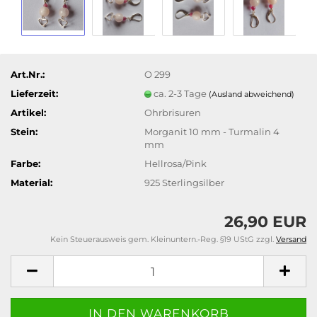
Art.Nr.:
O 299
Lieferzeit:
ca. 2-3 Tage
(Ausland abweichend)
Artikel:
Ohrbrisuren
Stein:
Morganit 10 mm - Turmalin 4
mm
Farbe:
Hellrosa/Pink
Material:
925 Sterlingsilber
26,90 EUR
Kein Steuerausweis gem. Kleinuntern.-Reg. §19 UStG zzgl.
Versand