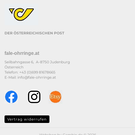
DER ÖSTERREICHISCHEN POST
fale-ohrringe.at
Seilbahngasse 6, A-8750 Judenburg
Österreich
Telefon: +43 (0)699 81678665
E-Mail: info@fale-ohrringe.at
Vertrag widerrufen
Webshop
by Gambio.de © 2026