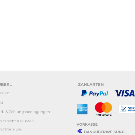
BER...
ZAHLARTEN
essum
kt
nd- & Zahlungsbedingungen
ufsrecht & Muster-
VORKASSE
rufsformular
€
BANKÜBERWEISUNG