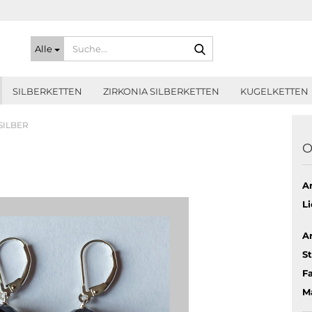
Suche...
Alle
SILBERKETTEN
ZIRKONIA SILBERKETTEN
KUGELKETTEN
SILBER
O
Ar
Li
Ar
St
Fa
Ma