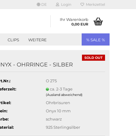
DE
Login
Merkzettel
Ihr Warenkorb
0,00 EUR
CLIPS
WEITERE
% SALE %
SOLD OUT
NYX - OHRRINGE - SILBER
t.Nr.:
O 275
eferzeit:
ca. 2-3 Tage
(Ausland abweichend)
tikel:
Ohrbrisuren
ein:
Onyx 10 mm
rbe:
schwarz
terial:
925 Sterlingsilber